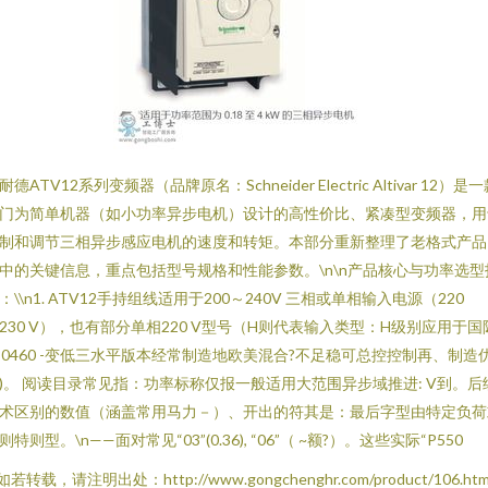
耐德ATV12系列变频器（品牌原名：Schneider Electric Altivar 12）是
门为简单机器（如小功率异步电机）设计的高性价比、紧凑型变频器，用
制和调节三相异步感应电机的速度和转矩。本部分重新整理了老格式产品
中的关键信息，重点包括型号规格和性能参数。\n\n产品核心与功率选型
：\\n1. ATV12手持组线适用于200～240V 三相或单相输入电源（220
/230 V），也有部分单相220 V型号（H则代表输入类型：H级别应用于国
80460 -变低三水平版本经常制造地欧美混合?不足稳可总控控制再、制造
)。 阅读目录常见指：功率标称仅报一般适用大范围异步域推进: V到。后
术区别的数值（涵盖常用马力－）、开出的符其是：最后字型由特定负荷
则特则型。\n——面对常见“03”(0.36), “06”（ ~额?）。这些实际“P550
如若转载，请注明出处：http://www.gongchenghr.com/product/106.htm